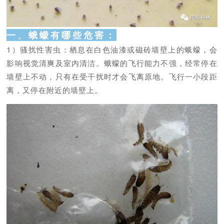
一、蛾蠓有哪些危害：
1）骚扰性害虫：栖息在白色油漆或磁砖墙壁上的蛾蠓，会
影响视觉清爽及室内清洁。蛾蠓的飞行能力不强，经常停在
墙壁上不动，只有在受干扰时才会飞离原地。飞行一小段距
离，又停在附近的墙壁上。