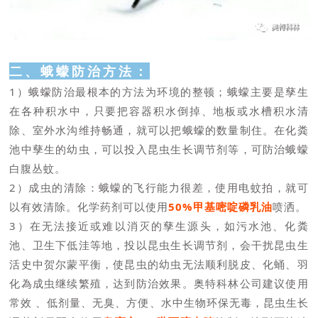
二、蛾蠓防治方法：
1）蛾蠓防治最根本的方法为环境的整顿；蛾蠓主要是孳生
在各种积水中，只要把容器积水倒掉、地板或水槽积水清
除、室外水沟维持畅通，就可以把蛾蠓的数量制住。在化粪
池中孳生的幼虫，可以投入昆虫生长调节剂等，可防治蛾蠓
白腹丛蚊。
2）成虫的清除：蛾蠓的飞行能力很差，使用电蚊拍，就可
以有效清除。化学药剂可以使用
50%甲基嘧啶磷乳油
喷洒。
3）在无法接近或难以消灭的孳生源头，如污水池、化粪
池、卫生下低洼等地，投以昆虫生长调节剂，会干扰昆虫生
活史中贺尔蒙平衡，使昆虫的幼虫无法顺利脱皮、化蛹、羽
化為成虫继续繁殖，达到防治效果。奥特科林公司建议使用
常效 、低剂量、无臭、方便、水中生物环保无毒，昆虫生长