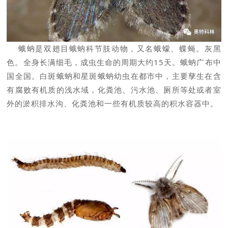
蛾蚋是双翅目蛾蚋科节肢动物，又名蛾蠓、蝶蝇。灰黑
色。全身长满细毛，成虫生命的周期大约15天。蛾蚋广布中
国全国。白斑蛾蚋和星斑蛾蚋幼虫在都市中，主要孳生在含
有腐败有机质的浅水域，化粪池、污水池、厕所等处或者室
外的淤积排水沟、化粪池和一些有机质较高的积水容器中。