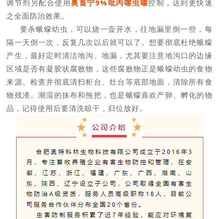
调节剂另配合使用
奥畜宁
9%吡丙噻虫嗪
控制，达到更快速
之全面防治效果。
要杀蛾蠓幼虫，可以烧一壶开水，往地漏里倒一些，每
隔一天倒一次，反复几次以后就可以了。想要彻底杜绝蛾蠓
产生，最好定时清洁地沟、地漏，尤其要注意地沟口的边缘
区域是否有凝胶状腐败物，这些腐败物正是蛾蠓幼虫的食物
来源。检查并彻底清扫柜台、灶台等底部地面，清除所有食
物残渣。潮湿的抹布和拖把，也是蛾蠓喜欢产卵、孵化的物
品，记得使用后要清洗晾干，归位放好。